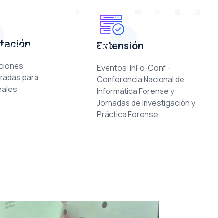
tación
Extensión
evista Info-Cyber
InFo-Conf
ciones
Eventos, InFo-Conf -
izadas para
Conferencia Nacional de
nales
Informática Forense y
Jornadas de Investigación y
Práctica Forense