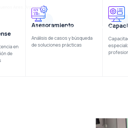
Buenos Aires, Argentina
Asesoramiento
Capaci
rvicios
Líneas De I+D
Descargas
Prensa
R
ense
Análisis de casos y búsqueda
Capacita
de soluciones prácticas
especial
stencia en
profesio
ción de
s