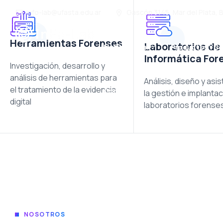
info-lab@ufasta.edu.ar
Gascón 3145, Mar del Plata, 
Herramientas Forenses
Laboratorios de
Institucional
Productos Y Se
Informática For
Investigación, desarrollo y
análisis de herramientas para
Análisis, diseño y asi
el tratamiento de la evidencia
Contacto
la gestión e implanta
digital
laboratorios forense
NOSOTROS