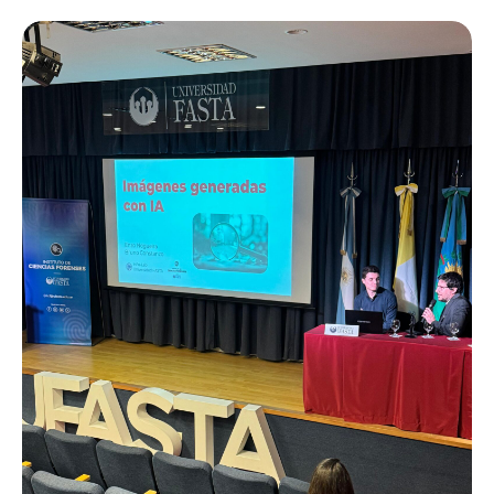
19 DICIEMBRE, 2016
BY
INFO-LAB
InFo-Lab participó en jornada
interministerial de I+D+i en
Seguridad
LEER MÁS