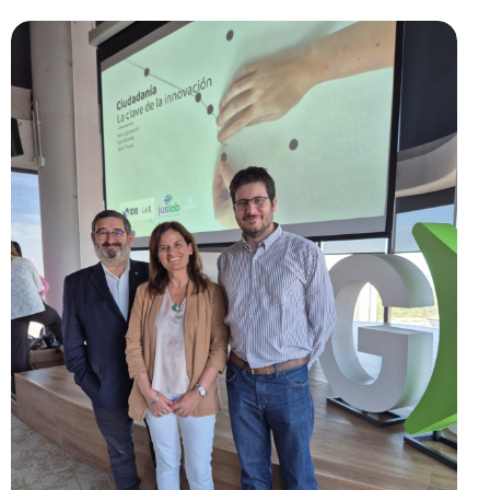
12 DICIEMBRE, 2016
BY
INFO-LAB
InFo-Lab expuso en el 1er.
Simposio Nacional de Ciencia y
Justicia
LEER MÁS