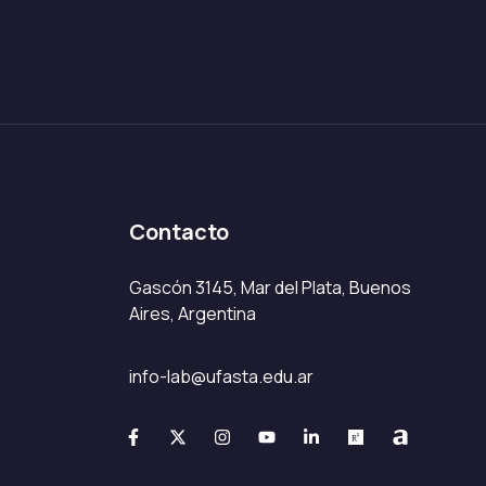
Contacto
Gascón 3145, Mar del Plata, Buenos
Aires, Argentina
info-lab@ufasta.edu.ar