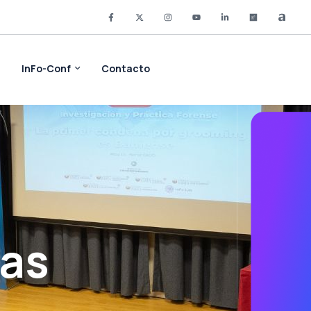
r
InFo-Conf
Contacto
ías