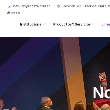
info-lab@ufasta.edu.ar
Gascón 3145, Mar del Plata, 
Institucional
Productos Y Servicios
Líne
No