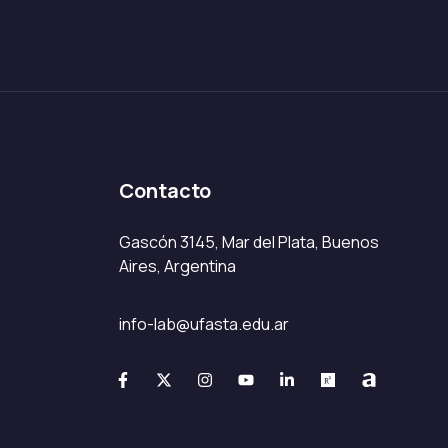
Contacto
Gascón 3145, Mar del Plata, Buenos
Aires, Argentina
info-lab@ufasta.edu.ar