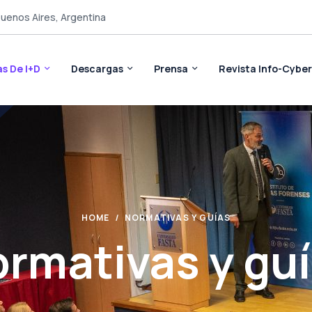
Buenos Aires, Argentina
as De I+D
Descargas
Prensa
Revista Info-Cybe
HOME
NORMATIVAS Y GUÍAS
rmativas y gu